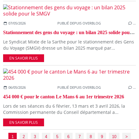
07/05/2026
PUBLIÉ DEPUIS OVERBLOG
…
Stationnement des gens du voyage : un bilan 2025 solide pour le SMGV
Le Syndicat Mixte de la Sarthe pour le stationnement des Gens
du Voyage (SMGV) dresse un bilan 2025 marqué par...
EN SAVOIR PLUS
06/05/2026
PUBLIÉ DEPUIS OVERBLOG
…
454 000 € pour le canton Le Mans 6 au 1er trimestre 2026
Lors de ses séances du 6 février, 13 mars et 3 avril 2026, la
Commission permanente du Conseil départemental a...
EN SAVOIR PLUS
1
2
3
4
5
6
7
8
9
10
20
30
40
50
60
70
80
90
100
>