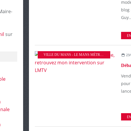
modé
blog 
Maire-
Guy..
il
sur
EN
VILLE DU MANS - LE MANS MÉTROPOLE
23/
Vendr
ole
pour
lance
)
onale
EN
)