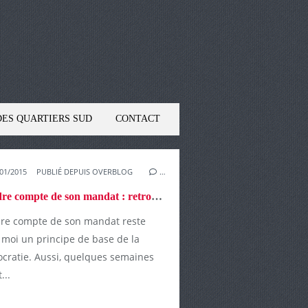
DES QUARTIERS SUD
CONTACT
01/2015
PUBLIÉ DEPUIS OVERBLOG
…
Rendre compte de son mandat : retrouvez mon bilan cantonal 2011 - 2015.
re compte de son mandat reste
 moi un principe de base de la
cratie. Aussi, quelques semaines
...