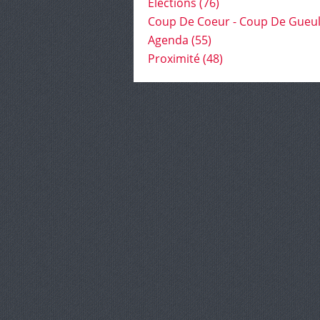
Élections
(76)
Coup De Coeur - Coup De Gueu
Agenda
(55)
Proximité
(48)