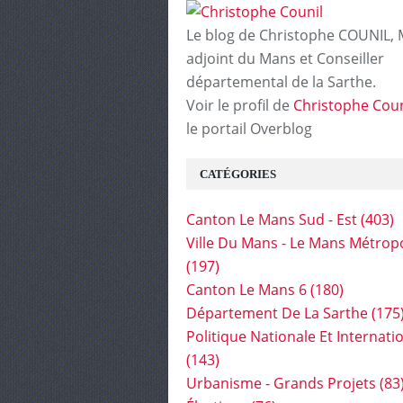
Le blog de Christophe COUNIL, 
adjoint du Mans et Conseiller
départemental de la Sarthe.
Voir le profil de
Christophe Coun
le portail Overblog
CATÉGORIES
Canton Le Mans Sud - Est
(403)
Ville Du Mans - Le Mans Métrop
(197)
Canton Le Mans 6
(180)
Département De La Sarthe
(175
Politique Nationale Et Internati
(143)
Urbanisme - Grands Projets
(83