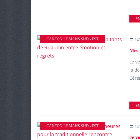
EN
CANTON LE MANS SUD - EST
18/
Le ve
la de
Céré
EN
CANTON LE MANS SUD - EST
16/