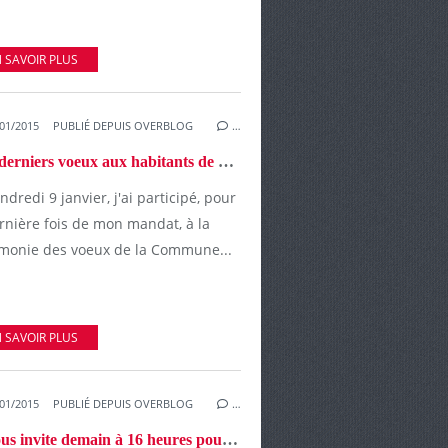
 SAVOIR PLUS
01/2015
PUBLIÉ DEPUIS OVERBLOG
…
Mes derniers voeux aux habitants de Ruaudin entre émotion et regrets.
ndredi 9 janvier, j'ai participé, pour
rnière fois de mon mandat, à la
monie des voeux de la Commune...
 SAVOIR PLUS
01/2015
PUBLIÉ DEPUIS OVERBLOG
…
Je vous invite demain à 16 heures pour la traditionnelle rencontre conviviale de début d'année.