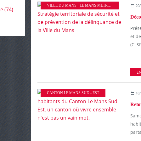
VILLE DU MANS - LE MANS MÉTROPOLE
20/
le
(74)
Prés
et d
(CLSP
EN
CANTON LE MANS SUD - EST
18/
Samed
habi
part