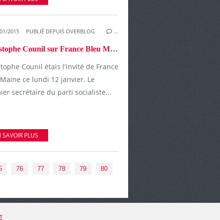
01/2015
PUBLIÉ DEPUIS OVERBLOG
…
Christophe Counil sur France Bleu Maine : "Il faut souhaiter que ce genre de rassemblement ne soit pas un feu de paille"
tophe Counil étais l'invité de France
Maine ce lundi 12 janvier. Le
er secrétaire du parti socialiste...
 SAVOIR PLUS
90
100
5
76
77
78
79
80
g