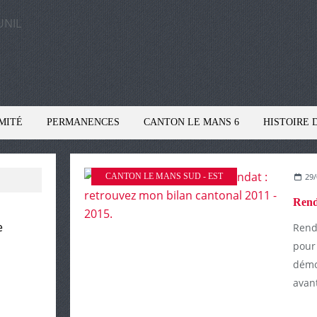
MITÉ
PERMANENCES
CANTON LE MANS 6
HISTOIRE 
CANTON LE MANS SUD - EST
29/
e
Rend
pour
démo
avant