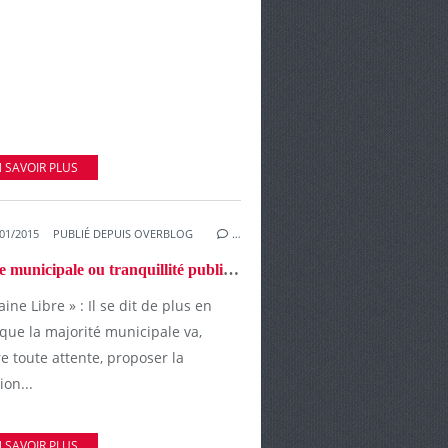
 SAVOIR PLUS
01/2015
PUBLIÉ DEPUIS OVERBLOG
…
Police municipale ou tranquillité publique : "Il faut un débat sans tabou".
ine Libre » : Il se dit de plus en
que la majorité municipale va,
e toute attente, proposer la
ion...
 SAVOIR PLUS