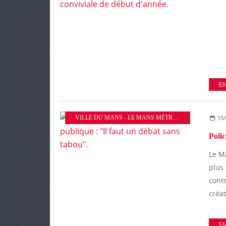
EN
VILLE DU MANS - LE MANS MÉTROPOLE
15/
Le Ma
plus 
contr
créat
EN