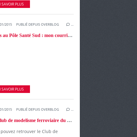
 SAVOIR PLUS
01/2015
PUBLIÉ DEPUIS OVERBLOG
…
Accès au Pôle Santé Sud : mon courrier au Président du Conseil général.
 SAVOIR PLUS
01/2015
PUBLIÉ DEPUIS OVERBLOG
…
Le Club de modelisme ferroviaire du Maine toujours aussi actif dans les Quartiers Sud !
 pouvez retrouver le Club de