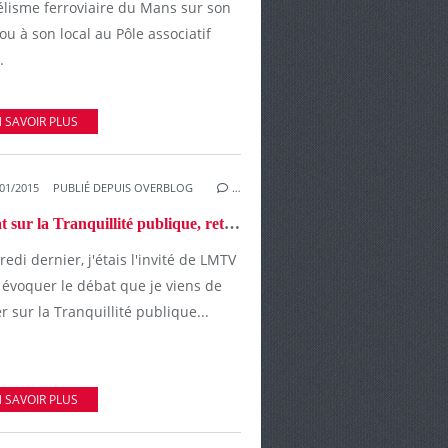
lisme ferroviaire du Mans sur son
ou à son local au Pôle associatif
.
 SAVOIR PLUS
01/2015
PUBLIÉ DEPUIS OVERBLOG
…
Débat sur la Tranquillité publique, retrouvez mon intervention sur LMTV
edi dernier, j'étais l'invité de LMTV
 évoquer le débat que je viens de
r sur la Tranquillité publique...
 SAVOIR PLUS