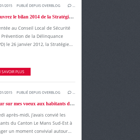
01/2015
PUBLIÉ DEPUIS OVERBLOG
…
Découvrez le bilan 2014 de la Stratégie territoriale de sécurité et de prévention de la délinquance de la Ville du Mans
entée au Conseil Local de Sécurité
e Prévention de la Délinquance
D) le 26 janvier 2012, la Stratégie...
 SAVOIR PLUS
01/2015
PUBLIÉ DEPUIS OVERBLOG
…
Retour sur mes voeux aux habitants du Canton Le Mans Sud-Est, un canton où vivre ensemble n'est pas un vain mot.
i après-midi, j’avais convié les
tants du Canton Le Mans Sud-Est à
ager un moment convivial autour...