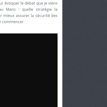
our évoquer le débat que je viens
au Mans : quelle stratégie la
r mieux assurer la sécurité des
que commencer.