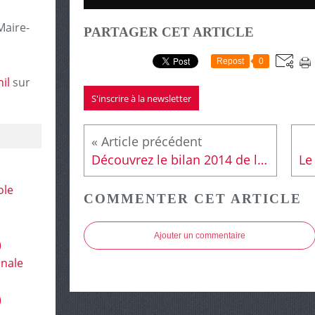
Maire-
PARTAGER CET ARTICLE
Repost
0
il
sur
S'inscrire à la newsletter
Découvrez le bilan 2014 de la Stratégie territoriale de sécurité et de prévention de la délinquance de la Ville du Mans
ole
COMMENTER CET ARTICLE
Ajouter un commentaire
)
onale
)