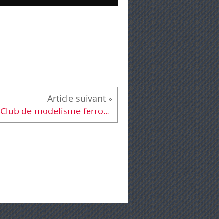
Le Club de modelisme ferroviaire du Maine toujours aussi actif dans les Quartiers Sud !