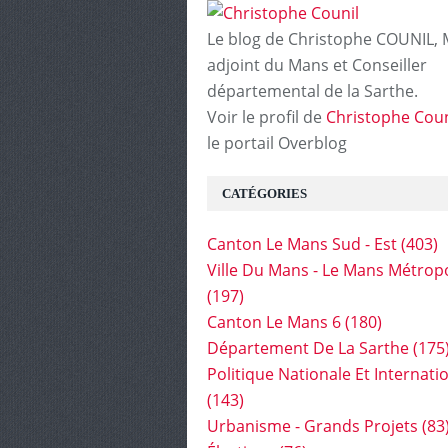
Le blog de Christophe COUNIL, 
adjoint du Mans et Conseiller
départemental de la Sarthe.
Voir le profil de
Christophe Coun
le portail Overblog
CATÉGORIES
Canton Le Mans Sud - Est
(403)
Ville Du Mans - Le Mans Métrop
(197)
Canton Le Mans 6
(180)
Département De La Sarthe
(175
Politique Nationale Et Internati
(143)
Urbanisme - Grands Projets
(83