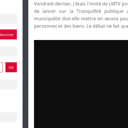
Vendredi dernier, j'étais l'invité de LMTV p
de lancer sur la Tranquillité publique 
municipalité doit-elle mettre en œuvre pou
personnes et des biens. Le débat ne fait 