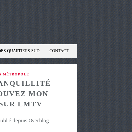
DES QUARTIERS SUD
CONTACT
NS MÉTROPOLE
ANQUILLITÉ
ROUVEZ MON
 SUR LMTV
5
publié depuis Overblog