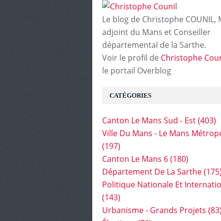
Le blog de Christophe COUNIL, 
adjoint du Mans et Conseiller
départemental de la Sarthe.
Voir le profil de
Christophe Coun
le portail Overblog
CATÉGORIES
Canton Le Mans Sud - Est
(403)
Ville Du Mans - Le Mans Métrop
(197)
Canton Le Mans 6
(180)
Département De La Sarthe
(175
Politique Nationale Et Internati
(143)
Urbanisme - Grands Projets
(83