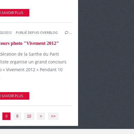
 SAVOIR PLUS
02/2012
PUBLIÉ DEPUIS OVERBLOG
…
ours photo "Vivement 2012"
dération de la Sarthe du Parti
aliste organise un grand concours
o « Vivement 2012 » Pendant 10
.
 SAVOIR PLUS
8
9
10
>
>>