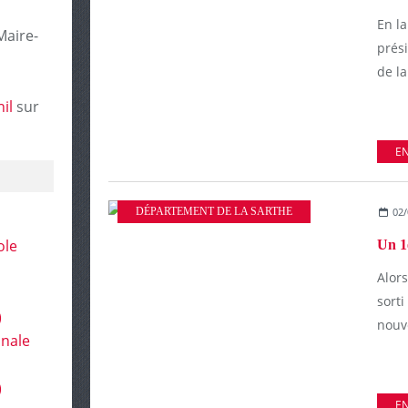
En l
Maire-
prési
de la
il
sur
EN
DÉPARTEMENT DE LA SARTHE
02/
ole
Un 1e
Alors
sorti
)
nouve
onale
)
EN