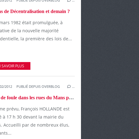
03/2012
PUBLIÉ DEPUIS OVERBLOG
…
ns de Décentralisation et demain ?
 mars 1982 était promulguée, à
tiative de la nouvelle majorité
dentielle, la première des lois de...
 SAVOIR PLUS
02/2012
PUBLIÉ DEPUIS OVERBLOG
…
Bain de foule dans les rues du Mans pour François Hollande
e prévu, François HOLLANDE est
é à 17 h 30 devant la mairie du
. Accueilli par de nombreux élus,
ants...