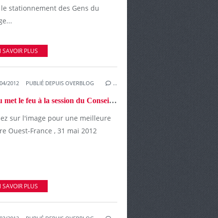
 le stationnement des Gens du
e...
 SAVOIR PLUS
04/2012
PUBLIÉ DEPUIS OVERBLOG
…
L'eau met le feu à la session du Conseil général
uez sur l'image pour une meilleure
ure Ouest-France , 31 mai 2012
 SAVOIR PLUS