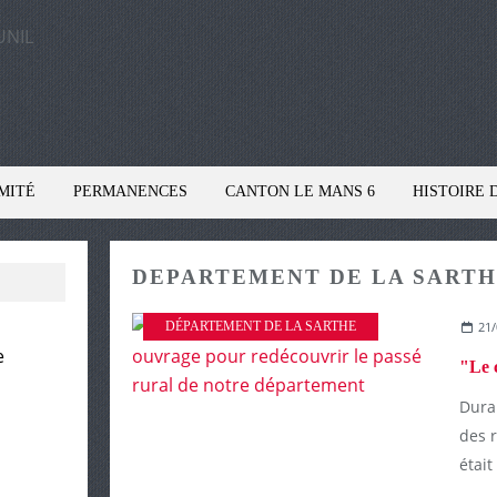
MITÉ
PERMANENCES
CANTON LE MANS 6
HISTOIRE 
DEPARTEMENT DE LA SART
DÉPARTEMENT DE LA SARTHE
21/
e
Duran
des 
était