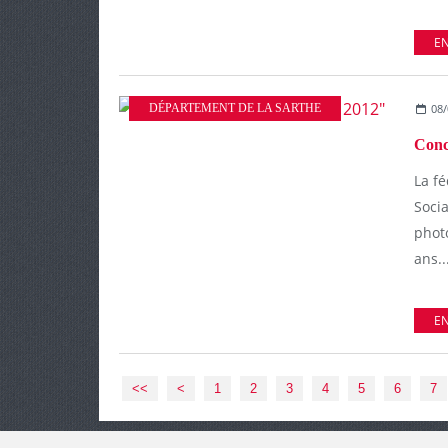
EN
DÉPARTEMENT DE LA SARTHE
08/
Conc
La fé
Soci
phot
ans..
EN
<<
<
1
2
3
4
5
6
7