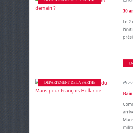
05/
30 a
Le 2
l'ini
prési
EN
DÉPARTEMENT DE LA SARTHE
25/
Comm
arriv
Mans
milit