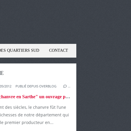
DES QUARTIERS SUD
CONTACT
HE
05/2012
PUBLIÉ DEPUIS OVERBLOG
…
"Le chanvre en Sarthe" un ouvrage pour redécouvrir le passé rural de notre département
t des siècles, le chanvre fût l’une
richesses de notre département qui
 le premier producteur en...