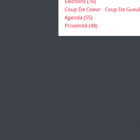
Élections
(76)
Coup De Coeur - Coup De Gueu
Agenda
(55)
Proximité
(48)