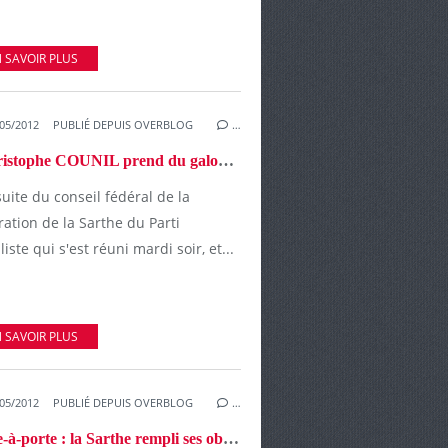
 SAVOIR PLUS
05/2012
PUBLIÉ DEPUIS OVERBLOG
…
"Christophe COUNIL prend du galon au sein du PS Sarthois"
suite du conseil fédéral de la
ation de la Sarthe du Parti
liste qui s'est réuni mardi soir, et...
 SAVOIR PLUS
05/2012
PUBLIÉ DEPUIS OVERBLOG
…
Porte-à-porte : la Sarthe rempli ses objectifs