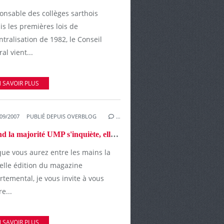
onsable des collèges sarthois
s les premières lois de
tralisation de 1982, le Conseil
al vient...
 SAVOIR PLUS
09/2007
PUBLIÉ DEPUIS OVERBLOG
…
Quand la majorité UMP s'inquiète, elle sort les griffes ...
que vous aurez entre les mains la
elle édition du magazine
temental, je vous invite à vous
e...
 SAVOIR PLUS