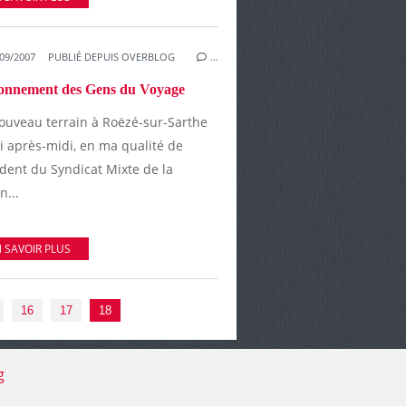
09/2007
PUBLIÉ DEPUIS OVERBLOG
…
ionnement des Gens du Voyage
ouveau terrain à Roëzé-sur-Sarthe
i après-midi, en ma qualité de
ident du Syndicat Mixte de la
n...
 SAVOIR PLUS
16
17
18
g