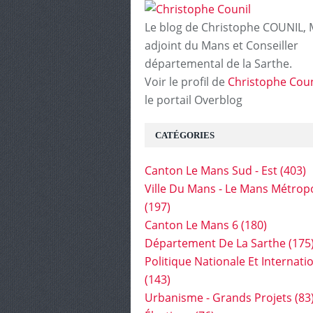
Le blog de Christophe COUNIL, 
adjoint du Mans et Conseiller
départemental de la Sarthe.
Voir le profil de
Christophe Coun
le portail Overblog
CATÉGORIES
Canton Le Mans Sud - Est
(403)
Ville Du Mans - Le Mans Métrop
(197)
Canton Le Mans 6
(180)
Département De La Sarthe
(175
Politique Nationale Et Internati
(143)
Urbanisme - Grands Projets
(83