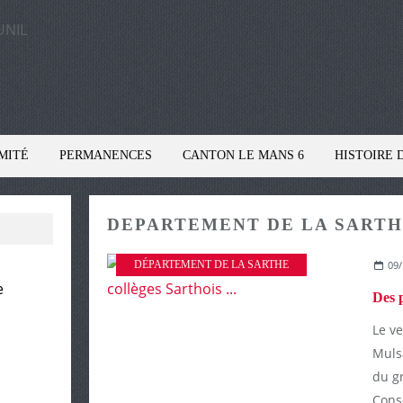
MITÉ
PERMANENCES
CANTON LE MANS 6
HISTOIRE 
DEPARTEMENT DE LA SART
DÉPARTEMENT DE LA SARTHE
09/
e
Le ve
Muls
du g
Conse