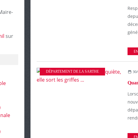
Resp
Maire-
depui
décen
génér
il
sur
EN
DÉPARTEMENT DE LA SARTHE
30/
ole
Lors
nouv
)
dépar
onale
rendr
)
EN