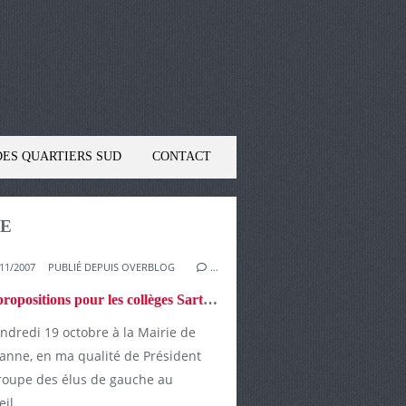
DES QUARTIERS SUD
CONTACT
HE
11/2007
PUBLIÉ DEPUIS OVERBLOG
…
Des propositions pour les collèges Sarthois ...
ndredi 19 octobre à la Mairie de
anne, en ma qualité de Président
roupe des élus de gauche au
il...