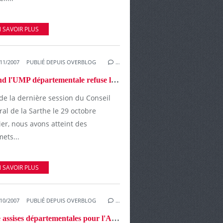
 SAVOIR PLUS
11/2007
PUBLIÉ DEPUIS OVERBLOG
…
Quand l'UMP départementale refuse le débat
de la dernière session du Conseil
al de la Sarthe le 29 octobre
er, nous avons atteint des
ets...
 SAVOIR PLUS
10/2007
PUBLIÉ DEPUIS OVERBLOG
…
5ème assises départementales pour l'Alternance