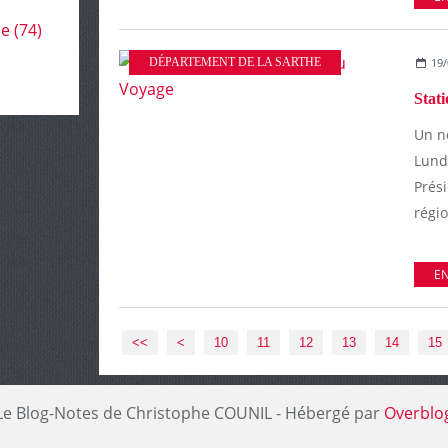
le
(74)
DÉPARTEMENT DE LA SARTHE
19/
Stat
Un n
Lund
Prés
régio
EN
<<
<
10
11
12
13
14
15
Le Blog-Notes de Christophe COUNIL - Hébergé par
Overblo