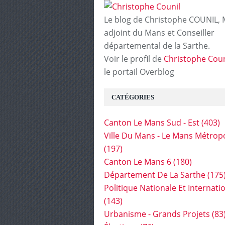
Le blog de Christophe COUNIL, 
adjoint du Mans et Conseiller
départemental de la Sarthe.
Voir le profil de
Christophe Coun
le portail Overblog
CATÉGORIES
Canton Le Mans Sud - Est
(403)
Ville Du Mans - Le Mans Métrop
(197)
Canton Le Mans 6
(180)
Département De La Sarthe
(175
Politique Nationale Et Internati
(143)
Urbanisme - Grands Projets
(83