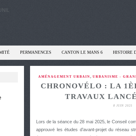
MITÉ
PERMANENCES
CANTON LE MANS 6
HISTOIRE 
,
AMÉNAGEMENT URBAIN
URBANISME - GRAN
CHRONOVÉLO : LA 1È
TRAVAUX LANCÉE
e
8 JUIN 2025
Lors de la séance du 28 mai 2025, le Conseil c
approuvé les études d’avant-projet du réseau st