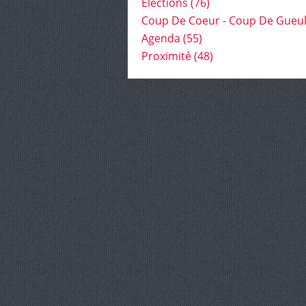
Élections
(76)
Coup De Coeur - Coup De Gueu
Agenda
(55)
Proximité
(48)