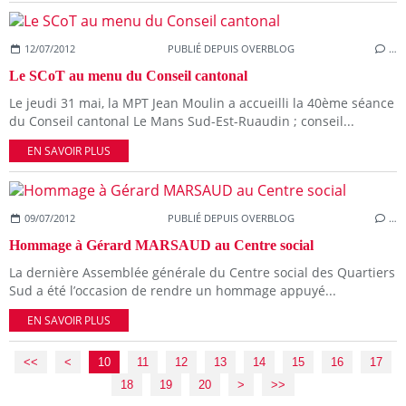
12/07/2012
PUBLIÉ DEPUIS OVERBLOG
…
Le SCoT au menu du Conseil cantonal
Le jeudi 31 mai, la MPT Jean Moulin a accueilli la 40ème séance
du Conseil cantonal Le Mans Sud-Est-Ruaudin ; conseil...
EN SAVOIR PLUS
09/07/2012
PUBLIÉ DEPUIS OVERBLOG
…
Hommage à Gérard MARSAUD au Centre social
La dernière Assemblée générale du Centre social des Quartiers
Sud a été l’occasion de rendre un hommage appuyé...
EN SAVOIR PLUS
<<
<
10
11
12
13
14
15
16
17
18
19
20
30
40
>
>>