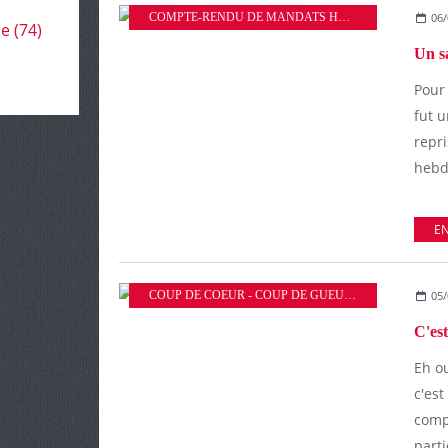
COMPTE-RENDU DE MANDATS HEBDOMADAIRE
06/
le
(74)
Un s
Pour
fut u
repr
hebd
EN
COUP DE COEUR - COUP DE GUEULE
05/
C'est
Eh ou
c'es
comp
parti