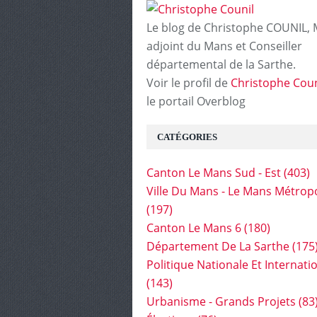
Le blog de Christophe COUNIL, 
adjoint du Mans et Conseiller
départemental de la Sarthe.
Voir le profil de
Christophe Coun
le portail Overblog
CATÉGORIES
Canton Le Mans Sud - Est
(403)
Ville Du Mans - Le Mans Métrop
(197)
Canton Le Mans 6
(180)
Département De La Sarthe
(175
Politique Nationale Et Internati
(143)
Urbanisme - Grands Projets
(83