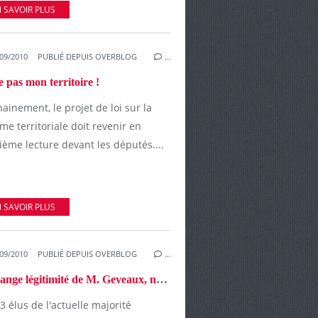
 SAVOIR PLUS
09/2010
PUBLIÉ DEPUIS OVERBLOG
…
 pas mon territoire !
ainement, le projet de loi sur la
me territoriale doit revenir en
ème lecture devant les députés....
 SAVOIR PLUS
09/2010
PUBLIÉ DEPUIS OVERBLOG
…
L'étrange légitimité de M. Geveaux, nouveau chef de file de l'UMP au Conseil général
3 élus de l'actuelle majorité