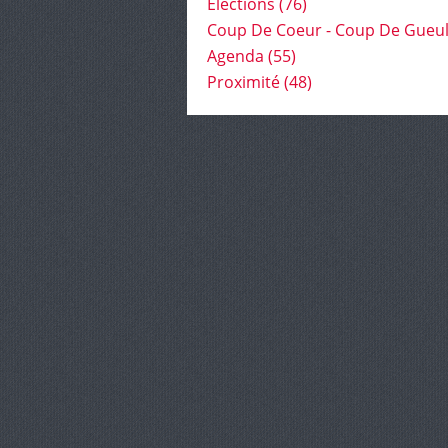
Élections
(76)
Coup De Coeur - Coup De Gueu
Agenda
(55)
Proximité
(48)