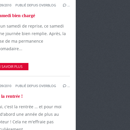
09/2010
PUBLIÉ DEPUIS OVERBLOG
…
amedi bien chargé
 un samedi de reprise, ce samedi
ne journée bien remplie. Après, la
ise de ma permanence
omadaire...
 SAVOIR PLUS
09/2010
PUBLIÉ DEPUIS OVERBLOG
…
 la rentrée !
i, c'est la rentrée … et pour moi
t d'abord une année de plus au
teur ! Cela ne m'effraie pas
culièrement...