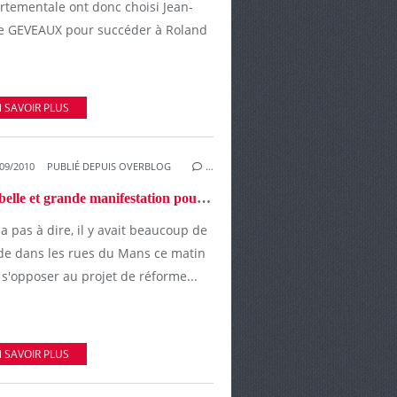
rtementale ont donc choisi Jean-
e GEVEAUX pour succéder à Roland
 SAVOIR PLUS
09/2010
PUBLIÉ DEPUIS OVERBLOG
…
Une belle et grande manifestation pour défendre les retraites
y a pas à dire, il y avait beaucoup de
e dans les rues du Mans ce matin
s'opposer au projet de réforme...
 SAVOIR PLUS