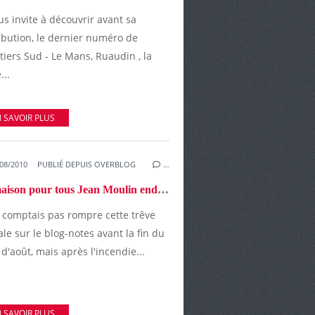
us invite à découvrir avant sa
ibution, le dernier numéro de
iers Sud - Le Mans, Ruaudin , la
...
 SAVOIR PLUS
08/2010
PUBLIÉ DEPUIS OVERBLOG
…
La maison pour tous Jean Moulin endommagée par un incendie criminel
e comptais pas rompre cette trêve
ale sur le blog-notes avant la fin du
d'août, mais après l'incendie...
 SAVOIR PLUS