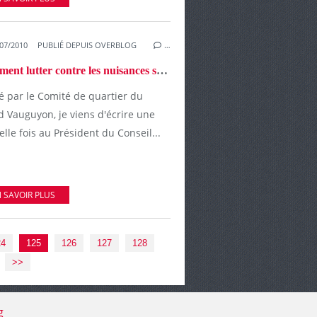
07/2010
PUBLIÉ DEPUIS OVERBLOG
…
Comment lutter contre les nuisances sonores de la déviation Sud-Est
é par le Comité de quartier du
d Vauguyon, je viens d'écrire une
lle fois au Président du Conseil...
 SAVOIR PLUS
24
125
126
127
128
0
0
0
>>
g