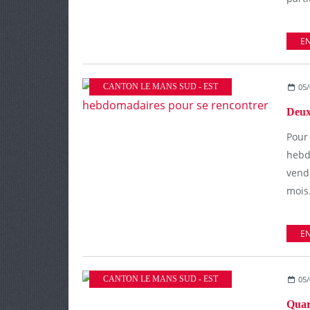
EN
CANTON LE MANS SUD - EST
05/
Pour
hebd
vend
mois.
EN
CANTON LE MANS SUD - EST
05/
Quar