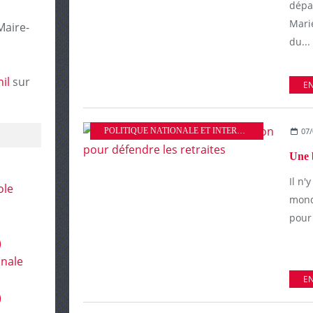
dépa
Mari
Maire-
du...
il
sur
EN
POLITIQUE NATIONALE ET INTERNATIONALE
07/
Il n'
ole
mond
pour 
)
onale
EN
)