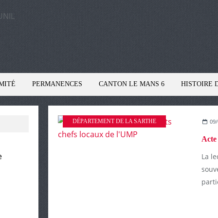
MITÉ
PERMANENCES
CANTON LE MANS 6
HISTOIRE 
DÉPARTEMENT DE LA SARTHE
09/
e
La le
souve
parti