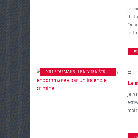
Je vo
distr
Quart
lettre
EN
VILLE DU MANS - LE MANS MÉTROPOLE
15/
Je n
estiv
mois 
EN