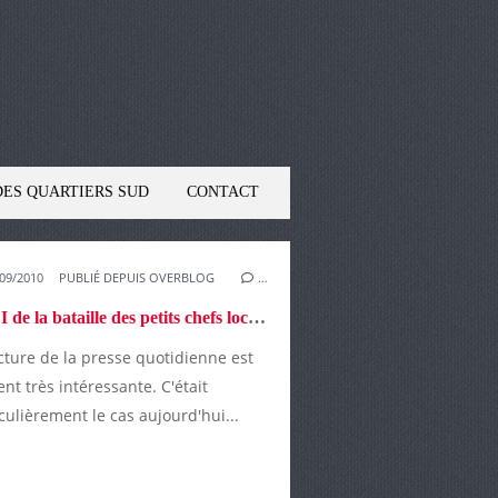
DES QUARTIERS SUD
CONTACT
09/2010
PUBLIÉ DEPUIS OVERBLOG
…
Acte I de la bataille des petits chefs locaux de l'UMP
cture de la presse quotidienne est
nt très intéressante. C'était
culièrement le cas aujourd'hui...