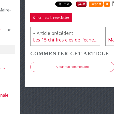
Repost
0
Maire-
S'inscrire à la newsletter
il
sur
Les 15 chiffres clés de l'échec de Sarkozy.
COMMENTER CET ARTICLE
Ajouter un commentaire
ole
)
onale
)