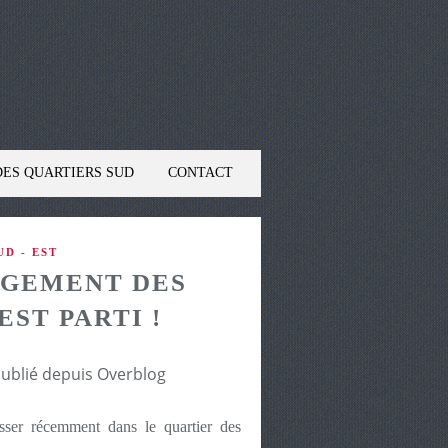
DES QUARTIERS SUD
CONTACT
D - EST
AGEMENT DES
EST PARTI !
publié depuis Overblog
sser récemment dans le quartier des