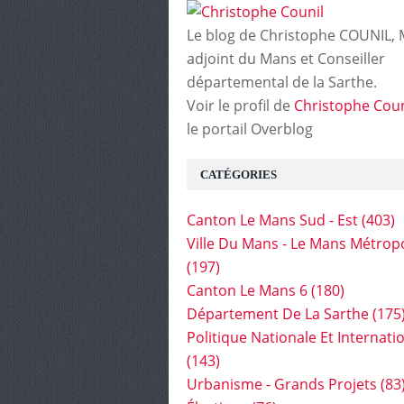
Le blog de Christophe COUNIL, 
adjoint du Mans et Conseiller
départemental de la Sarthe.
Voir le profil de
Christophe Coun
le portail Overblog
CATÉGORIES
Canton Le Mans Sud - Est
(403)
Ville Du Mans - Le Mans Métrop
(197)
Canton Le Mans 6
(180)
Département De La Sarthe
(175
Politique Nationale Et Internati
(143)
Urbanisme - Grands Projets
(83