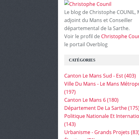
Le blog de Christophe COUNIL, 
adjoint du Mans et Conseiller
départemental de la Sarthe.
Voir le profil de
Christophe Coun
le portail Overblog
CATÉGORIES
Canton Le Mans Sud - Est
(403)
Ville Du Mans - Le Mans Métrop
(197)
Canton Le Mans 6
(180)
Département De La Sarthe
(175
Politique Nationale Et Internati
(143)
Urbanisme - Grands Projets
(83