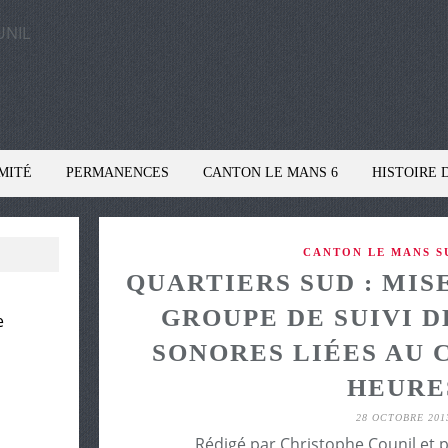
MITÉ
PERMANENCES
CANTON LE MANS 6
HISTOIRE 
CANTON LE MANS SU
QUARTIERS SUD : MIS
GROUPE DE SUIVI D
e
SONORES LIÉES AU C
HEURE
28 OCTOBRE 201
Rédigé par Christophe Counil et 