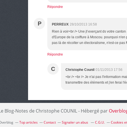
Répondre
P
PERREUX
28/10/2013 16:58
Rien à voir<br /> Une jf exerçant ds votre canton
d'Europe de la coiffure à Moscou. pourquoi n'en p
pas là de récolter un électoralisme, n'est-ce pas
Répondre
C
Christophe Counil
01/11/2013 17:56
<br /> <br /> Je n'ai pas l'information m
transmettre des éléments et j'en ferai l'é
Le Blog-Notes de Christophe COUNIL - Hébergé par
Overblo
 Overblog
Top articles
Contact
Signaler un abus
C.G.U.
Cookies e