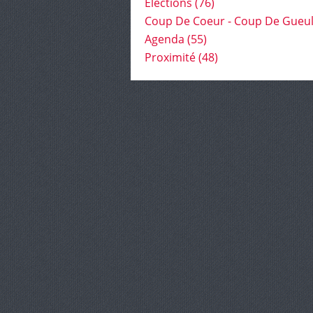
Élections
(76)
Coup De Coeur - Coup De Gueu
Agenda
(55)
Proximité
(48)