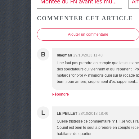
Montée du FN avant les municipales. Ma réaction publiée dans les colonnes du Maine Libre
COMMENTER CET ARTICLE
Ajouter un commentaire
B
blagman
29/10/2013 11:48
il ne faut pas prendre en compte que les nuisances
des spectateurs qui viennent et qui repartent : P
motards font<br /> n'importe quoi sur la rocade (p
burn, roue arrière, crépitement d'échappement...
Répondre
L
LE PEILLET
28/10/2013 18:46
Quelle tristesse ce commentaire n°1 !!!Je vous 
Counil est bien le seul à prendre en compte (et
habitants du quartier.