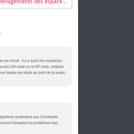
Aménagements des espaces extérieurs du quartier du Ronceray : les travaux sont partis.
 du circuit : Il y a aussi les nuisances
our les 24h moto ou le GP moto, certains
our épater les idiots au bord de la route) :
rappellerai seulement que Christophe
 souvent résoudre) les problèmes des