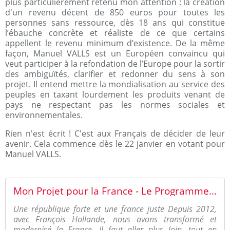
plus particulièrement retenu mon attention : la création
d'un revenu décent de 850 euros pour toutes les
personnes sans ressource, dès 18 ans qui constitue
l’ébauche concrète et réaliste de ce que certains
appellent le revenu minimum d’existence. De la même
façon, Manuel VALLS est un Européen convaincu qui
veut participer à la refondation de l’Europe pour la sortir
des ambiguïtés, clarifier et redonner du sens à son
projet. Il entend mettre la mondialisation au service des
peuples en taxant lourdement les produits venant de
pays ne respectant pas les normes sociales et
environnementales.
Rien n'est écrit ! C'est aux Français de décider de leur
avenir. Cela commence dès le 22 janvier en votant pour
Manuel VALLS.
Mon Projet pour la France - Le Programme de Manuel Valls | Site officiel de Manuel Valls, candidat à la présidence de la République - Primaire de la Gauche - Primaires Citoyennes
Une république forte et une france juste Depuis 2012,
avec François Hollande, nous avons transformé et
modernisé la France. Il faut aller plus loin, tout en