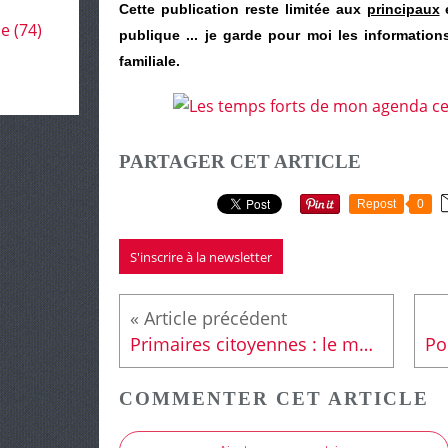
C
ette publication reste limitée aux
principaux
é
le
(74)
publique ... je garde pour moi les information
familiale.
PARTAGER CET ARTICLE
Repost
0
S'inscrire à la newsletter
Primaires citoyennes : le mode d'emploi pour la Sarthe
COMMENTER CET ARTICLE