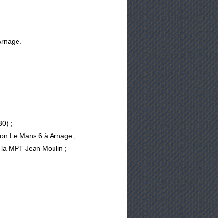
Arnage.
0) ;
ton Le Mans 6 à Arnage ;
a MPT Jean Moulin ;