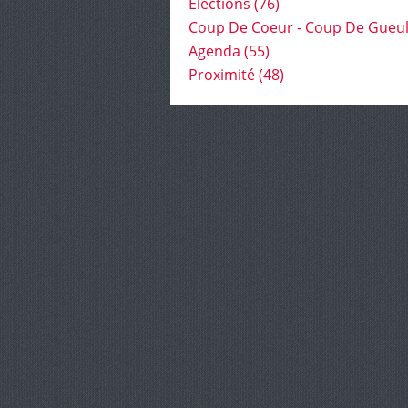
Élections
(76)
Coup De Coeur - Coup De Gueu
Agenda
(55)
Proximité
(48)