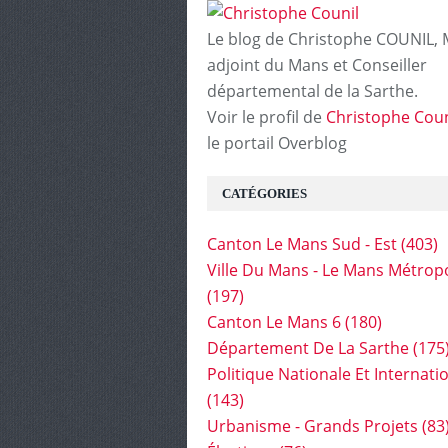
Le blog de Christophe COUNIL, 
adjoint du Mans et Conseiller
départemental de la Sarthe.
Voir le profil de
Christophe Coun
le portail Overblog
CATÉGORIES
Canton Le Mans Sud - Est
(403)
Ville Du Mans - Le Mans Métrop
(197)
Canton Le Mans 6
(180)
Département De La Sarthe
(175
Politique Nationale Et Internati
(143)
Urbanisme - Grands Projets
(83