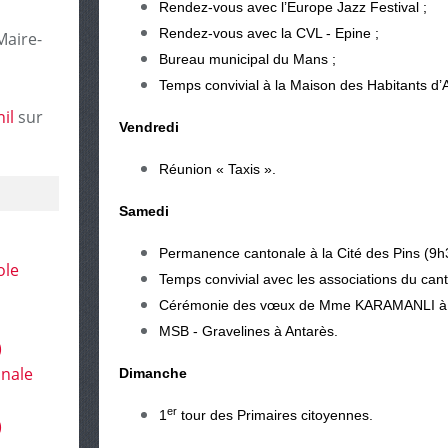
Rendez-vous avec l’Europe Jazz Festival ;
Rendez-vous avec la CVL - Epine ;
Maire-
Bureau municipal du Mans ;
Temps convivial à la Maison des Habitants d’
il
sur
Vendredi
Réunion « Taxis ».
Samedi
Permanence cantonale à la Cité des Pins (9h3
ole
Temps convivial avec les associations du can
Cérémonie des vœux de Mme KARAMANLI à l
MSB - Gravelines à Antarès.
)
onale
Dimanche
er
1
tour des Primaires citoyennes.
)