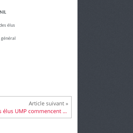
NIL
des élus
 général
Les élus UMP commencent déjà à renier leurs engagements