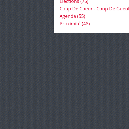
Élections
(76)
Coup De Coeur - Coup De Gueu
Agenda
(55)
Proximité
(48)