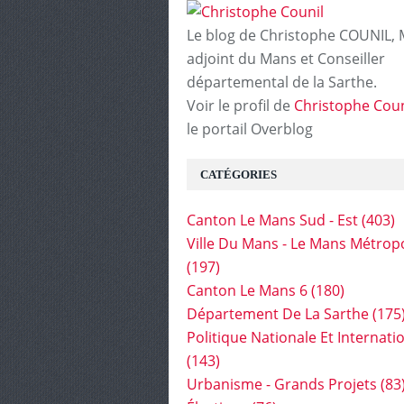
Le blog de Christophe COUNIL, 
adjoint du Mans et Conseiller
départemental de la Sarthe.
Voir le profil de
Christophe Coun
le portail Overblog
CATÉGORIES
Canton Le Mans Sud - Est
(403)
Ville Du Mans - Le Mans Métrop
(197)
Canton Le Mans 6
(180)
Département De La Sarthe
(175
Politique Nationale Et Internati
(143)
Urbanisme - Grands Projets
(83