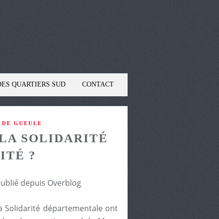
DES QUARTIERS SUD
CONTACT
 DE GUEULE
LA SOLIDARITÉ
ITÉ ?
publié depuis Overblog
la Solidarité départementale ont