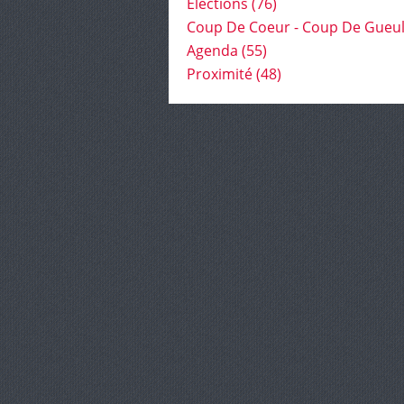
Élections
(76)
Coup De Coeur - Coup De Gueu
Agenda
(55)
Proximité
(48)