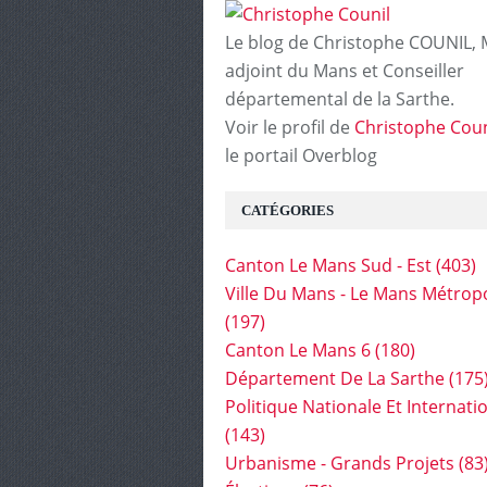
Le blog de Christophe COUNIL, 
adjoint du Mans et Conseiller
départemental de la Sarthe.
Voir le profil de
Christophe Coun
le portail Overblog
CATÉGORIES
Canton Le Mans Sud - Est
(403)
Ville Du Mans - Le Mans Métrop
(197)
Canton Le Mans 6
(180)
Département De La Sarthe
(175
Politique Nationale Et Internati
(143)
Urbanisme - Grands Projets
(83