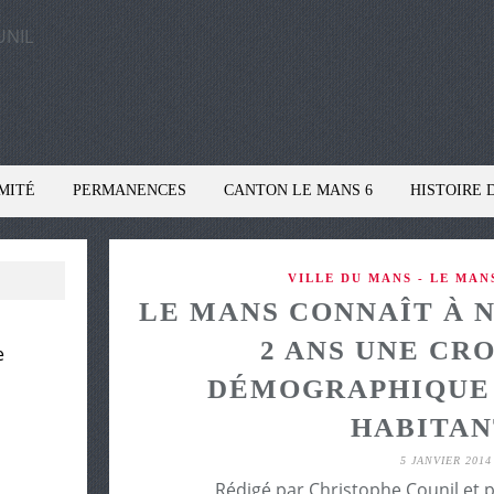
MITÉ
PERMANENCES
CANTON LE MANS 6
HISTOIRE 
VILLE DU MANS - LE MA
LE MANS CONNAÎT À 
2 ANS UNE CR
e
DÉMOGRAPHIQUE A
HABITAN
5 JANVIER 2014
Rédigé par Christophe Counil et 