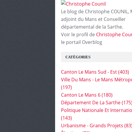
Le blog de Christophe COUNIL, 
adjoint du Mans et Conseiller
départemental de la Sarthe.
Voir le profil de
Christophe Coun
le portail Overblog
CATÉGORIES
Canton Le Mans Sud - Est
(403)
Ville Du Mans - Le Mans Métrop
(197)
Canton Le Mans 6
(180)
Département De La Sarthe
(175
Politique Nationale Et Internati
(143)
Urbanisme - Grands Projets
(83