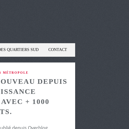
DES QUARTIERS SUD
CONTACT
NS MÉTROPOLE
NOUVEAU DEPUIS
OISSANCE
VEC + 1000
TS.
publié depuis Overblog