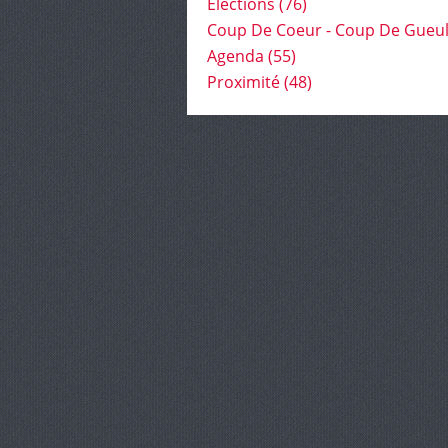
Élections
(76)
Coup De Coeur - Coup De Gueu
Agenda
(55)
Proximité
(48)