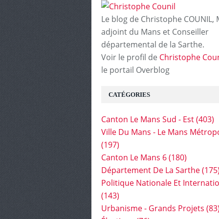
Le blog de Christophe COUNIL, 
adjoint du Mans et Conseiller
départemental de la Sarthe.
Voir le profil de
Christophe Coun
le portail Overblog
CATÉGORIES
Canton Le Mans Sud - Est
(403)
Ville Du Mans - Le Mans Métrop
(197)
Canton Le Mans 6
(180)
Département De La Sarthe
(175
Politique Nationale Et Internati
(143)
Urbanisme - Grands Projets
(83