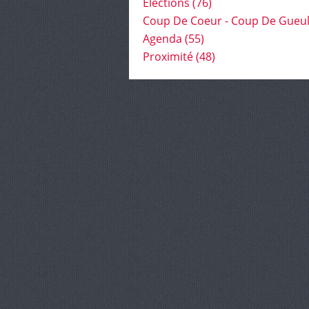
Élections
(76)
Coup De Coeur - Coup De Gueu
Agenda
(55)
Proximité
(48)