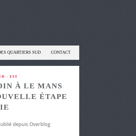
DES QUARTIERS SUD
CONTACT
D - EST
IN À LE MANS
OUVELLE ÉTAPE
IE
publié depuis Overblog