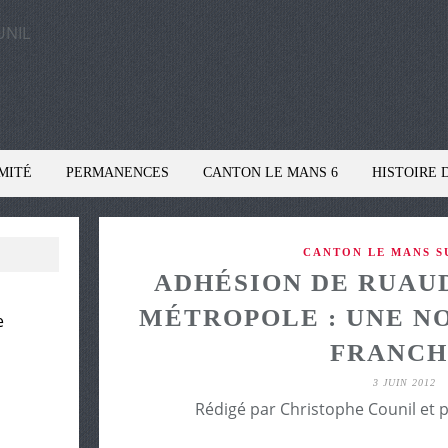
MITÉ
PERMANENCES
CANTON LE MANS 6
HISTOIRE 
CANTON LE MANS SU
ADHÉSION DE RUAUD
MÉTROPOLE : UNE N
e
FRANCH
3 JUIN 2012
Rédigé par Christophe Counil et 