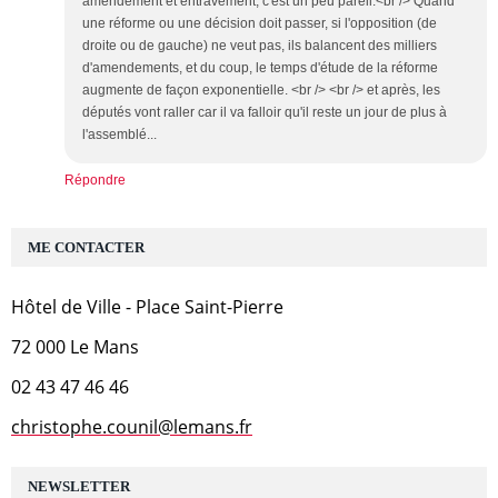
amendement et entravement, c'est un peu pareil.<br /> Quand
une réforme ou une décision doit passer, si l'opposition (de
droite ou de gauche) ne veut pas, ils balancent des milliers
d'amendements, et du coup, le temps d'étude de la réforme
augmente de façon exponentielle. <br /> <br /> et après, les
députés vont raller car il va falloir qu'il reste un jour de plus à
l'assemblé...
Répondre
ME CONTACTER
Hôtel de Ville - Place Saint-Pierre
72 000 Le Mans
02 43 47 46 46
christophe.counil@lemans.fr
NEWSLETTER