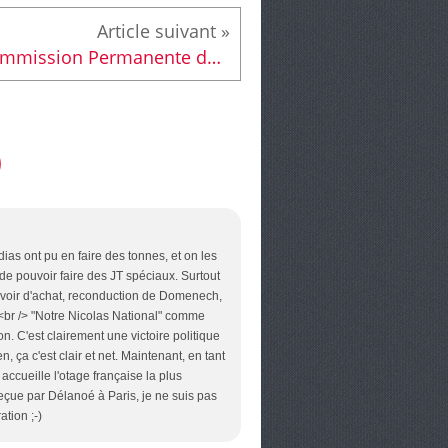
Commission Permanente de juillet : 63 146 € pour le canton
ias ont pu en faire des tonnes, et on les
de pouvoir faire des JT spéciaux. Surtout
ouvoir d'achat, reconduction de Domenech,
> <br /> "Notre Nicolas National" comme
ion. C'est clairement une victoire politique
n, ça c'est clair et net. Maintenant, en tant
 accueille l'otage française la plus
eçue par Délanoé à Paris, je ne suis pas
ation ;-)