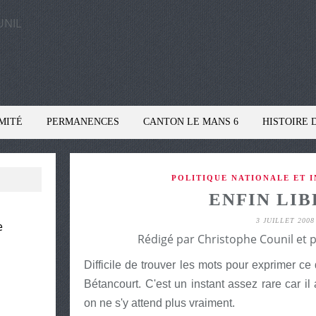
MITÉ
PERMANENCES
CANTON LE MANS 6
HISTOIRE 
POLITIQUE NATIONALE ET 
ENFIN LIBR
3 JUILLET 2008
e
Rédigé par Christophe Counil et 
Difficile de trouver les mots pour exprimer ce 
Bétancourt. C'est un instant assez rare car i
on ne s'y attend plus vraiment.