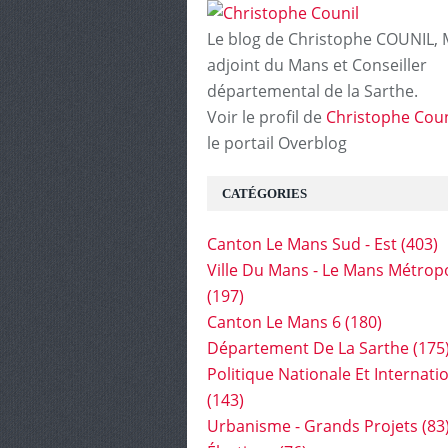
Le blog de Christophe COUNIL, 
adjoint du Mans et Conseiller
départemental de la Sarthe.
Voir le profil de
Christophe Coun
le portail Overblog
CATÉGORIES
Canton Le Mans Sud - Est
(403)
Ville Du Mans - Le Mans Métrop
(197)
Canton Le Mans 6
(180)
Département De La Sarthe
(175
Politique Nationale Et Internati
(143)
Urbanisme - Grands Projets
(83