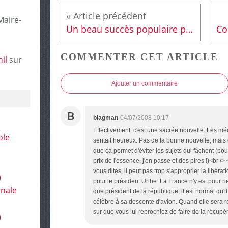
Maire-
Un beau succès populaire pour la parade des Quartiers
COMMENTER CET ARTICLE
il
sur
Ajouter un commentaire
B
blagman
04/07/2008 10:17
Effectivement, c'est une sacrée nouvelle. Les méd
ole
sentait heureux. Pas de la bonne nouvelle, mais 
que ça permet d'éviter les sujets qui fâchent (p
prix de l'essence, j'en passe et des pires !)<br /
vous dites, il peut pas trop s'approprier la libérat
)
pour le président Uribe. La France n'y est pour rie
onale
que président de la république, il est normal qu'il
célèbre à sa descente d'avion. Quand elle sera r
sur que vous lui reprochiez de faire de la récupér
)