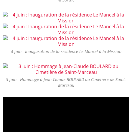
4 juin : Inauguration de la résidence Le Mancel à la Mission
3 juin : Hommage à Jean-Claude BOULARD au Cimetière de Saint-
Marceau