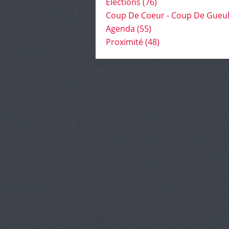
Élections
(76)
Coup De Coeur - Coup De Gueu
Agenda
(55)
Proximité
(48)