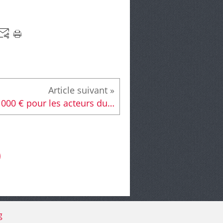
37 000 € pour les acteurs du Canton Le Mans Sud - Arnage
g