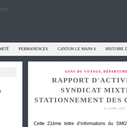
MITÉ
PERMANENCES
CANTON LE MANS 6
HISTOIRE 
,
GENS DU VOYAGE
DÉPARTEME
RAPPORT D'ACTIVI
SYNDICAT MIXT
e
STATIONNEMENT DES 
21 AVRIL 2025
Cette 21ème lettre d’informations du SM