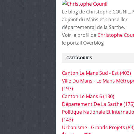
Le blog de Christophe COUNIL, 
adjoint du Mans et Conseiller
départemental de la Sarthe.
Voir le profil de
Christophe Coun
le portail Overblog
CATÉGORIES
Canton Le Mans Sud - Est
(403)
Ville Du Mans - Le Mans Métrop
(197)
Canton Le Mans 6
(180)
Département De La Sarthe
(175
Politique Nationale Et Internati
(143)
Urbanisme - Grands Projets
(83