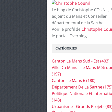
Le blog de Christophe COUNIL, 
adjoint du Mans et Conseiller
départemental de la Sarthe.
Voir le profil de
Christophe Coun
le portail Overblog
CATÉGORIES
Canton Le Mans Sud - Est
(403)
Ville Du Mans - Le Mans Métrop
(197)
Canton Le Mans 6
(180)
Département De La Sarthe
(175
Politique Nationale Et Internati
(143)
Urbanisme - Grands Projets
(83