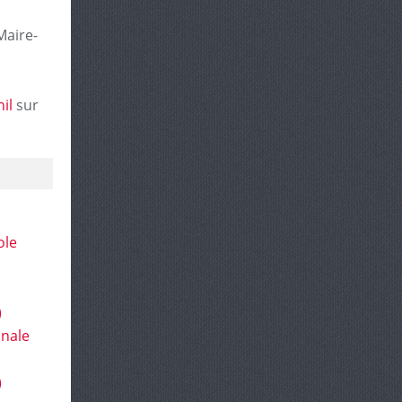
Maire-
il
sur
ole
)
onale
)