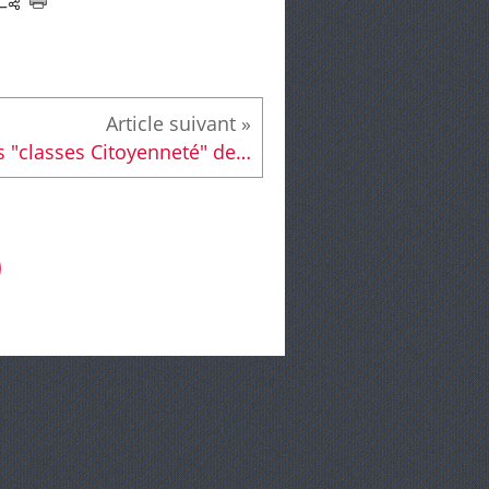
Les "classes Citoyenneté" des Glonnières en visite à l'Épau