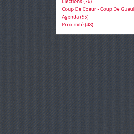
Élections
(76)
Coup De Coeur - Coup De Gueu
Agenda
(55)
Proximité
(48)