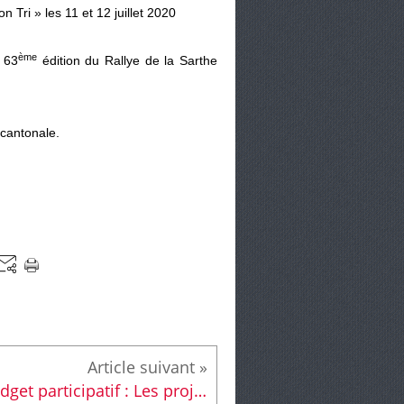
n Tri » les 11 et 12 juillet 2020
ème
a 63
édition du Rallye de la Sarthe
 cantonale.
Budget participatif : Les projets retenus de la saison #1 sont concrétisés