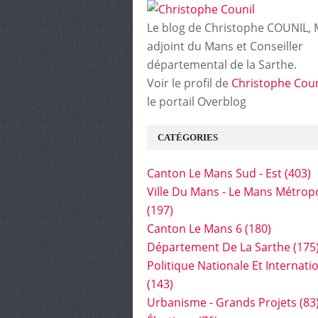
Le blog de Christophe COUNIL, 
adjoint du Mans et Conseiller
départemental de la Sarthe.
Voir le profil de
Christophe Coun
le portail Overblog
CATÉGORIES
Canton Le Mans Sud - Est
(403)
Ville Du Mans - Le Mans Métrop
(197)
Canton Le Mans 6
(180)
Département De La Sarthe
(175
Politique Nationale Et Internati
(143)
Urbanisme - Grands Projets
(83