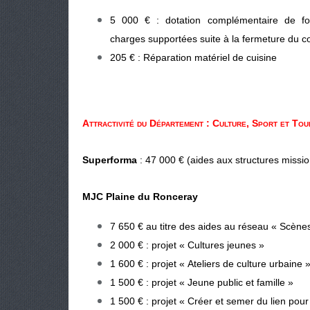
5 000 € : dotation complémentaire de f
charges supportées suite à la fermeture du c
205 € : Réparation matériel de cuisine
Attractivité du Département : Culture, Sport et Tou
Superforma
: 47 000 € (aides aux structures missi
MJC Plaine du Ronceray
7 650 € au titre des aides au réseau « Scène
2 000 € : projet « Cultures jeunes »
1 600 € : projet « Ateliers de culture urbaine 
1 500 € : projet « Jeune public et famille »
1 500 € : projet « Créer et semer du lien pou