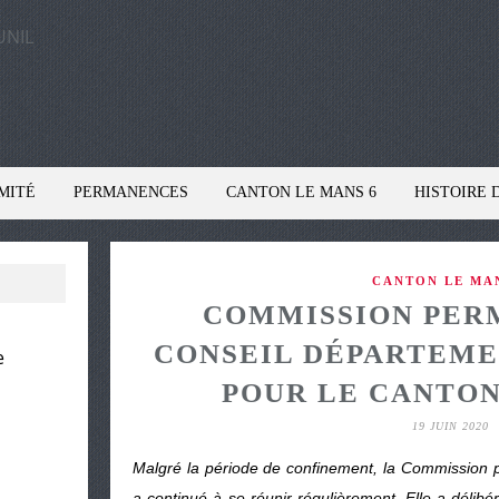
MITÉ
PERMANENCES
CANTON LE MANS 6
HISTOIRE 
CANTON LE MA
COMMISSION PER
CONSEIL DÉPARTEMENT
e
POUR LE CANTON
19 JUIN 2020
Malgré la période de confinement, la Commission
a continué à se réunir régulièrement. Elle a délibér