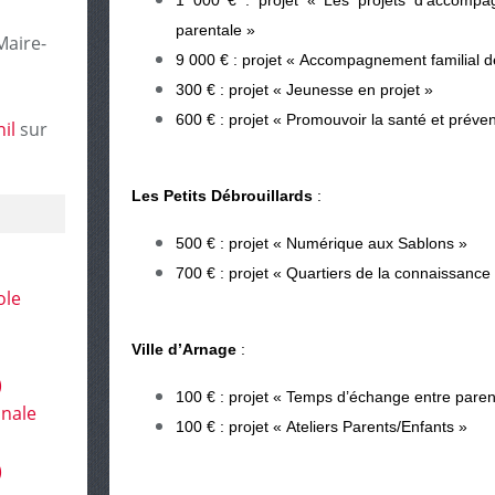
1 000 € : projet « Les projets d’accompa
parentale »
Maire-
9 000 € : projet « Accompagnement familial de
300 € : projet « Jeunesse en projet »
600 € : projet « Promouvoir la santé et préveni
il
sur
Les Petits Débrouillards
:
500 € : projet « Numérique aux Sablons »
700 € : projet « Quartiers de la connaissance
ole
Ville d’Arnage
:
)
100 € : projet « Temps d’échange entre paren
onale
100 € : projet « Ateliers Parents/Enfants »
)