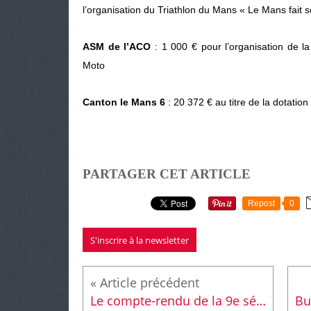
l’organisation du Triathlon du Mans « Le Mans fait so
ASM de l’ACO
: 1 000 € pour l’organisation de l
Moto
Canton le Mans 6
: 20 372 € au titre de la dotation
PARTAGER CET ARTICLE
Repost
0
S'inscrire à la newsletter
Le compte-rendu de la 9e séance du Conseil cantonal Le Mans Sud Arnage est en ligne.