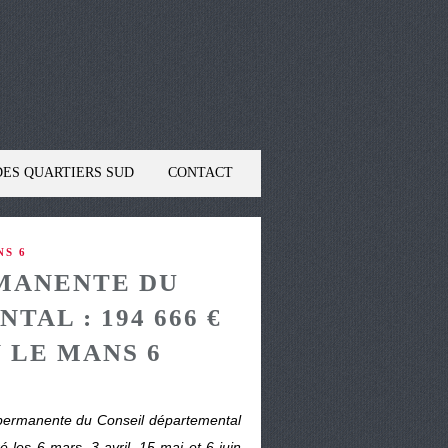
DES QUARTIERS SUD
CONTACT
NS 6
MANENTE DU
AL : 194 666 €
 LE MANS 6
 permanente du Conseil départemental
é les 6 mars, 3 avril, 15 mai et 6 juin