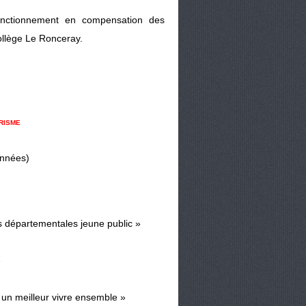
onctionnement en compensation des
ollège Le Ronceray.
risme
onnées)
s départementales jeune public »
»
r un meilleur vivre ensemble »