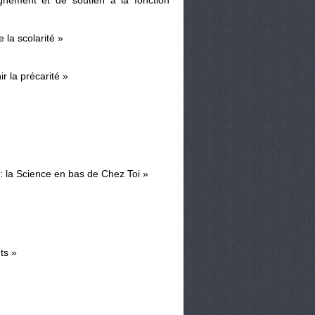
gnement et de soutien à la fonction
 la scolarité »
r la précarité »
 : la Science en bas de Chez Toi »
ts »