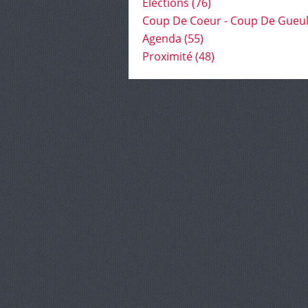
Élections
(76)
Coup De Coeur - Coup De Gueu
Agenda
(55)
Proximité
(48)