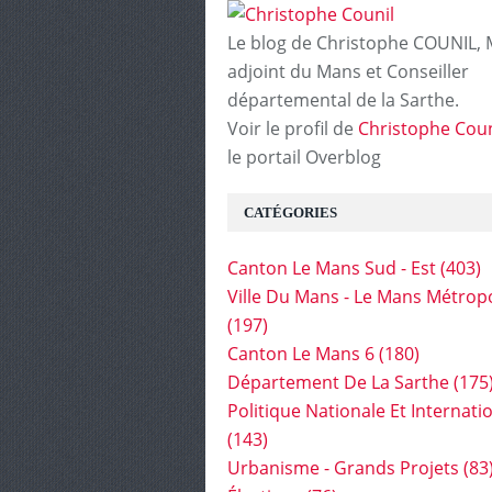
Le blog de Christophe COUNIL, 
adjoint du Mans et Conseiller
départemental de la Sarthe.
Voir le profil de
Christophe Coun
le portail Overblog
CATÉGORIES
Canton Le Mans Sud - Est
(403)
Ville Du Mans - Le Mans Métrop
(197)
Canton Le Mans 6
(180)
Département De La Sarthe
(175
Politique Nationale Et Internati
(143)
Urbanisme - Grands Projets
(83