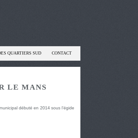
DES QUARTIERS SUD
CONTACT
R LE MANS
0
municipal débuté en 2014 sous l’égide