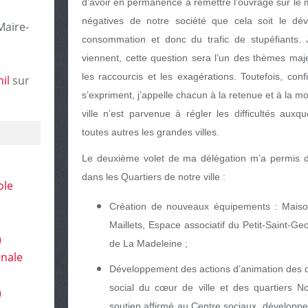
d’avoir en permanence à remettre l’ouvrage sur le m
négatives de notre société que cela soit le dé
Maire-
consommation et donc du trafic de stupéfiants.
viennent, cette question sera l’un des thèmes ma
les raccourcis et les exagérations. Toutefois, con
il
sur
s’expriment, j’appelle chacun à la retenue et à la
ville n’est parvenue à régler les difficultés au
toutes autres les grandes villes.
Le deuxième volet de ma délégation m’a permis de
dans les Quartiers de notre ville :
ole
Création de nouveaux équipements : Maiso
Maillets, Espace associatif du Petit-Saint-G
)
de La Madeleine ;
onale
Développement des actions d’animation des qu
social du cœur de ville et des quartiers N
)
soutien affirmé au Centre sociaux, développe