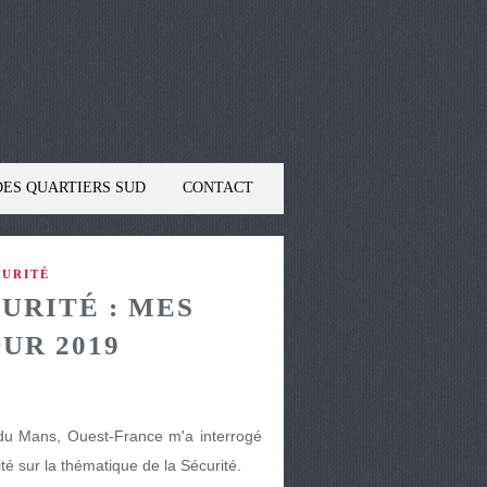
DES QUARTIERS SUD
CONTACT
CURITÉ
URITÉ : MES
UR 2019
9
 du Mans, Ouest-France m'a interrogé
ité sur la thématique de la Sécurité.