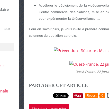
Accélérer le déploiement de la vidéosurveil
Maire-
Centre commercial des Sablons, mise en pl
pour expérimenter la télésurveillance …
il
sur
Pour en savoir plus, je vous invite à prendre connais
colonnes du quotidien sarthois.
ole
Ouest-France, 22 janv
)
PARTAGER CET ARTICLE
onale
Repost
0
)
S'inscrire à la newsletter