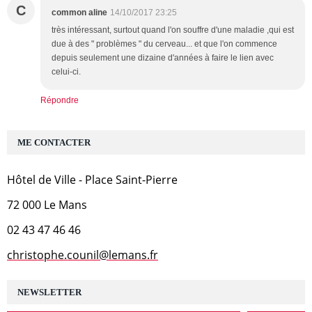
C
common aline
14/10/2017 23:25
très intéressant, surtout quand l'on souffre d'une maladie ,qui est
due à des " problèmes " du cerveau... et que l'on commence
depuis seulement une dizaine d'années à faire le lien avec
celui-ci.
Répondre
ME CONTACTER
Hôtel de Ville - Place Saint-Pierre
72 000 Le Mans
02 43 47 46 46
christophe.counil@lemans.fr
NEWSLETTER