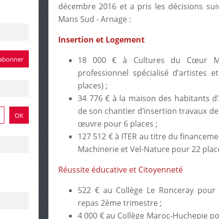
décembre 2016 et a pris les décisions su
Mans Sud - Arnage :
Insertion et Logement
18 000 € à Cultures du Cœur M
professionnel spécialisé d’artistes 
places) ;
34 776 € à la maison des habitants d
de son chantier d’insertion travaux d
œuvre pour 6 places ;
127 512 € à ITER au titre du financemen
Machinerie et Vel-Nature pour 22 plac
Réussite éducative et Citoyenneté
522 € au Collège Le Ronceray pour 
repas 2ème trimestre ;
4 000 € au Collège Maroc-Huchepie pou