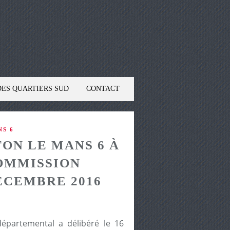
DES QUARTIERS SUD
CONTACT
NS 6
TON LE MANS 6 À
COMMISSION
ÉCEMBRE 2016
partemental a délibéré le 16