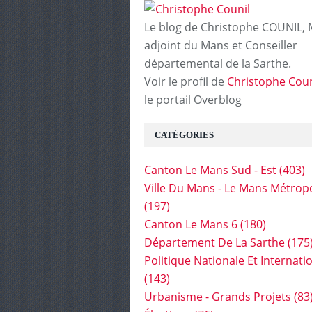
Le blog de Christophe COUNIL, 
adjoint du Mans et Conseiller
départemental de la Sarthe.
Voir le profil de
Christophe Coun
le portail Overblog
CATÉGORIES
Canton Le Mans Sud - Est
(403)
Ville Du Mans - Le Mans Métrop
(197)
Canton Le Mans 6
(180)
Département De La Sarthe
(175
Politique Nationale Et Internati
(143)
Urbanisme - Grands Projets
(83