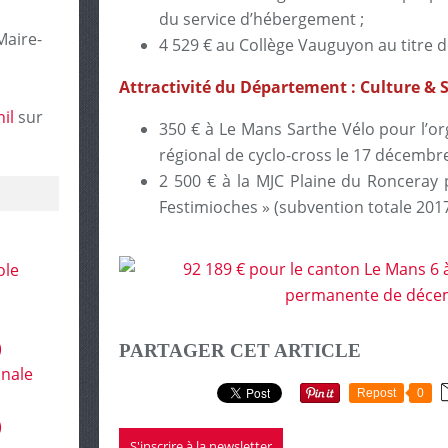
du service d’hébergement ;
Maire-
4 529 € au Collège Vauguyon au titre de
Attractivité du Département : Culture & 
il
sur
350 € à Le Mans Sarthe Vélo pour l’org
régional de cyclo-cross le 17 décembre
2 500 € à la MJC Plaine du Ronceray p
Festimioches » (subvention totale 2017
ole
)
PARTAGER CET ARTICLE
onale
Repost
0
)
S'inscrire à la newsletter