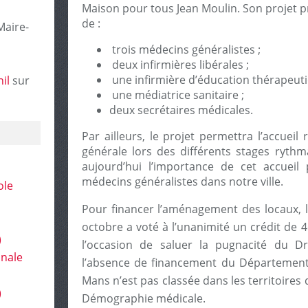
Maison pour tous Jean Moulin. Son projet p
de :
Maire-
trois médecins généralistes ;
d
eux infirmières libérales ;
une infirmière d’éducation thérapeut
il
sur
une médiatrice sanitaire ;
deux secrétaires médicales.
Par ailleurs, le projet permettra l’accueil
générale lors des différents stages ryth
aujourd’hui l’importance de cet accueil p
médecins généralistes dans notre ville.
ole
Pour financer l’aménagement des locaux, l
octobre a voté à l’unanimité un crédit de 46
)
l’occasion de saluer la pugnacité du D
onale
l’absence de financement du Département 
Mans n’est pas classée dans les territoires d
)
Démographie médicale.