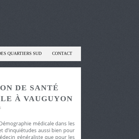
DES QUARTIERS SUD
CONTACT
ON DE SANTÉ
LLE À VAUGUYON
6
a Démographie médicale dans les
t d’inquiétudes aussi bien pour
édecin généraliste que pour les