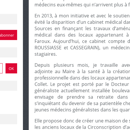
médecins eux-mêmes qui n’arrivent plus à f
En 2013, à mon initiative et avec le soutie
évité la disparition d’un cabinet médical d
Sources en finançant les travaux d’amé
médical dans des locaux appartenant à
Faroux. Aujourd’hui, ce cabinet compte 
ROUSSIASSE et CASSEGRAIN), un médecin
stagiaires.
Depuis plusieurs mois, je travaille av
adjointe au Maire à la santé à la créati
professionnelle dans des locaux appartenan
Collet. Le projet est porté par le Doct
généraliste actuellement installée boul
envisage de prendre sa retraite dans
s’inquiétant du devenir de sa patientèle cher
jeunes médecins généralistes dans les quar
Elle propose donc de créer une maison de s
les anciens locaux de la Circonscription d’ac