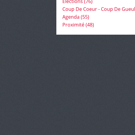
Élections
(76)
Coup De Coeur - Coup De Gueu
Agenda
(55)
Proximité
(48)