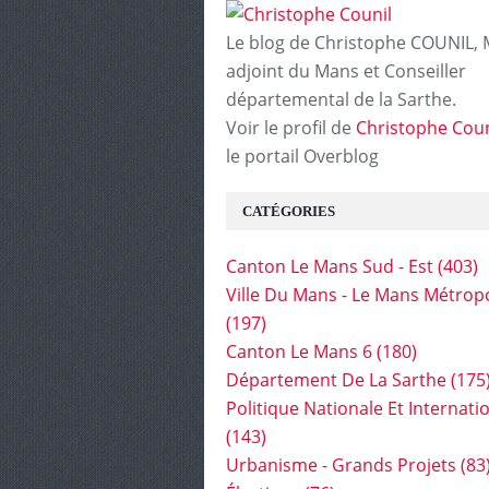
Le blog de Christophe COUNIL, 
adjoint du Mans et Conseiller
départemental de la Sarthe.
Voir le profil de
Christophe Coun
le portail Overblog
CATÉGORIES
Canton Le Mans Sud - Est
(403)
Ville Du Mans - Le Mans Métrop
(197)
Canton Le Mans 6
(180)
Département De La Sarthe
(175
Politique Nationale Et Internati
(143)
Urbanisme - Grands Projets
(83