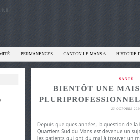
MITÉ
PERMANENCES
CANTON LE MANS 6
HISTOIRE 
SANTÉ
BIENTÔT UNE MAIS
PLURIPROFESSIONNE
e
23 OCTOBRE 201
Depuis quelques années, la question de l
Quartiers Sud du Mans est devenue un suje
les patients qui ont du mal à trouver un m