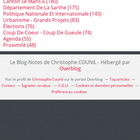
Canton Le Mans 6
(180)
Département De La Sarthe
(175)
Politique Nationale Et Internationale
(143)
Urbanisme - Grands Projets
(83)
Élections
(76)
Coup De Coeur - Coup De Gueule
(74)
Agenda
(55)
Proximité
(48)
Le Blog-Notes de Christophe COUNIL - Hébergé par
Overblog
Voir le profil de
Christophe Counil
sur le portail Overblog
Top articles
Contact
Signaler un abus
C.G.U.
Cookies et données personnelles
Préférences cookies