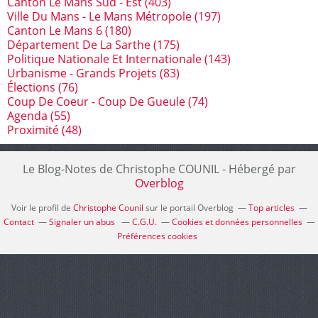
Canton Le Mans Sud - Est
(403)
Ville Du Mans - Le Mans Métropole
(197)
Canton Le Mans 6
(180)
Département De La Sarthe
(175)
Politique Nationale Et Internationale
(143)
Urbanisme - Grands Projets
(83)
Élections
(76)
Coup De Coeur - Coup De Gueule
(74)
Agenda
(55)
Proximité
(48)
Le Blog-Notes de Christophe COUNIL - Hébergé par
Overblog
Voir le profil de
Christophe Counil
sur le portail Overblog
Top articles
Contact
Signaler un abus
C.G.U.
Cookies et données personnelles
Préférences cookies