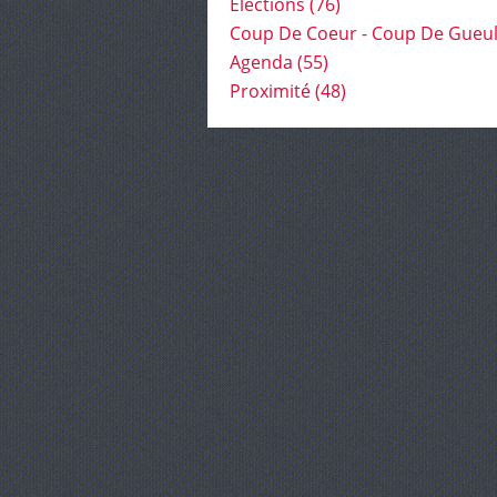
Élections
(76)
Coup De Coeur - Coup De Gueu
Agenda
(55)
Proximité
(48)