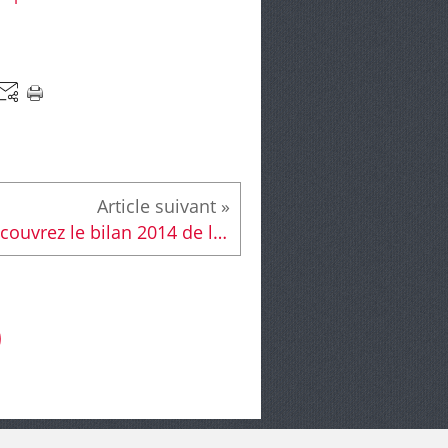
Découvrez le bilan 2014 de la Stratégie territoriale de sécurité et de prévention de la délinquance de la Ville du Mans