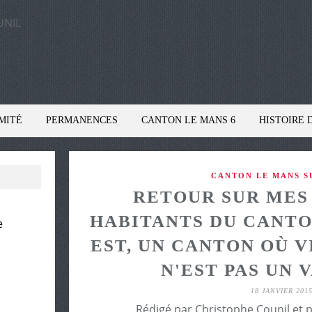
MITÉ
PERMANENCES
CANTON LE MANS 6
HISTOIRE 
CANTON LE MANS SU
RETOUR SUR MES
HABITANTS DU CANTO
e
EST, UN CANTON OÙ 
N'EST PAS UN 
18 JANVIER 201
Rédigé par Christophe Counil et 