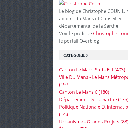
Le blog de Christophe COUNIL, 
adjoint du Mans et Conseiller
départemental de la Sarthe.
Voir le profil de
Christophe Coun
le portail Overblog
CATÉGORIES
Canton Le Mans Sud - Est
(403)
Ville Du Mans - Le Mans Métrop
(197)
Canton Le Mans 6
(180)
Département De La Sarthe
(175
Politique Nationale Et Internati
(143)
Urbanisme - Grands Projets
(83