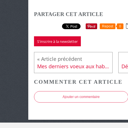
PARTAGER CET ARTICLE
Repost
0
S'inscrire à la newsletter
Mes derniers voeux aux habitants de Ruaudin entre émotion et regrets.
COMMENTER CET ARTICLE
Ajouter un commentaire